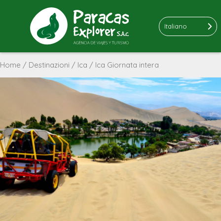
Italiano
Home
/
Destinazioni
/
Ica
/ Ica Giornata intera