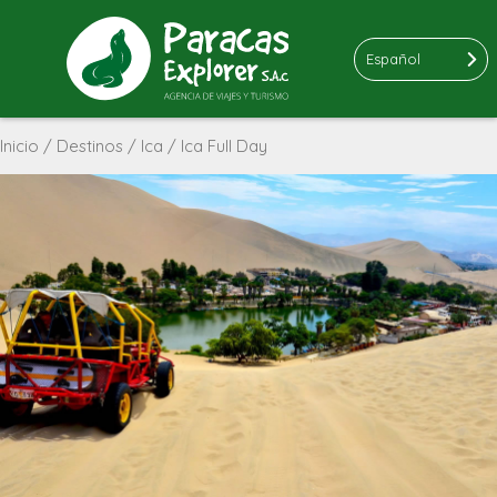
Español
Inicio
/
Destinos
/
Ica
/ Ica Full Day