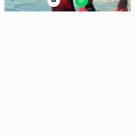
Il meglio del Sud 8 giorni 7 notti
Isole Ballestas - Huacachina - Valle Sacra - Machu Picchu -
Montagna dei 7 colori - Laguna di Humantay
Da:
$
1,267.00
Durata:
8 giorni
Livello di attività:
Medio
Dimensione del gruppo:
medium
Prenota ora