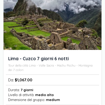
Lima - Cuzco 7 giorni 6 notti
Tour della città Lima - Valle Sacra - Machu Picchu - Montagna
dei 7 colori
Da:
$
1,067.00
Durata:
7 giorni
Livello di attività:
medio alto
Dimensione del gruppo:
medium