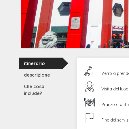
itinerario
Verrò a prende
descrizione
Che cosa
Visita del lu
include?
Pranzo a buff
Fine del serviz