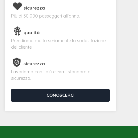
sicurezza
Più di 50.000 passeggeri all'anno.
qualità
Prendiamo molto seriamente la soddisfazione
del cliente.
sicurezza
Lavoriamo con i più elevati standard di
sicurezza.
CONOSCERCI