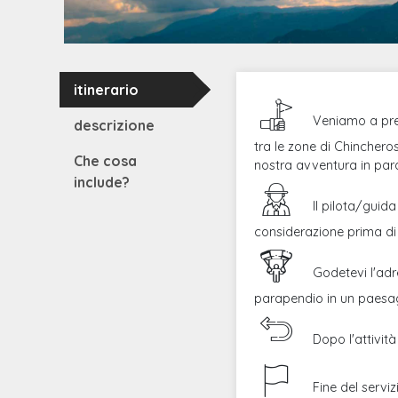
itinerario
Veniamo a pre
descrizione
tra le zone di Chinchero
Che cosa
nostra avventura in par
include?
Il pilota/guida
considerazione prima di s
Godetevi l'adr
parapendio in un paesag
Dopo l'attivit
Fine del serviz