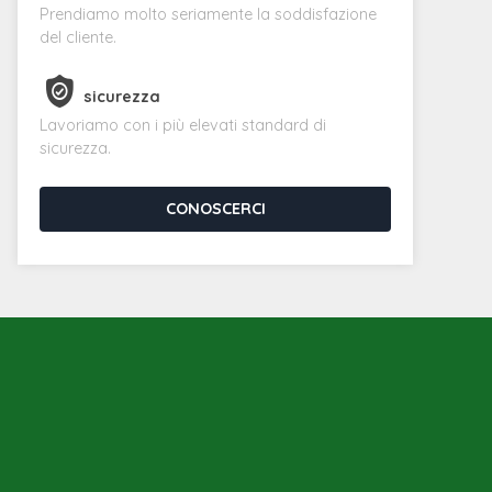
Prendiamo molto seriamente la soddisfazione
del cliente.
sicurezza
Lavoriamo con i più elevati standard di
sicurezza.
CONOSCERCI