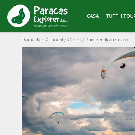
CASA
TUTTI I TOU
Domestico
/
Luoghi
/
Cuzco
/ Parapendio a Cuzco