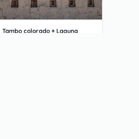
Tambo colorado + Laguna
Moron
Tambo colorado - Laguna Moron
Desde:
Duración:
4 horas 30 minutos
Nivel de actividad:
Baja
Tamaño del Grupo:
Pequeño
Reserve ahora