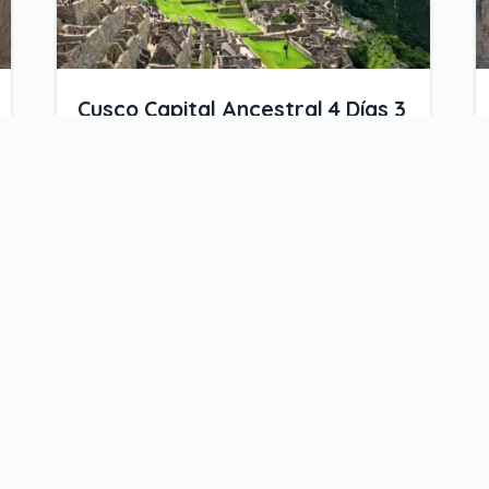
Cusco Capital Ancestral 4 Días 3
Noches
Valle Sagrado - Machu Picchu - Cusco
Desde:
$
652.00
Duración:
4 días 3 noches
Nivel de actividad:
Alta
Tamaño del Grupo:
Mediano
Reserve ahora