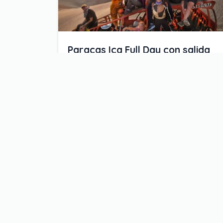
Paracas Ica Full Day con salida
desde Lima
Lima - Paracas - Huacachina
Desde:
$
135.00
Duración:
1 día
Nivel de actividad:
Media
Tamaño del Grupo:
Mediano
Reserve ahora