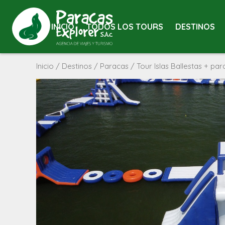
INICIO
TODOS LOS TOURS
DESTINOS
Inicio
/
Destinos
/
Paracas
/ Tour Islas Ballestas + pa