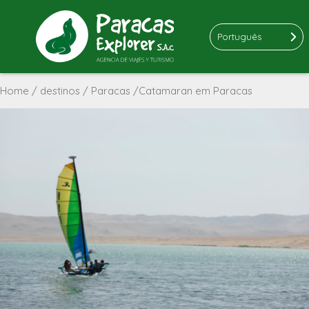
Português
Home
/
destinos
/
Paracas
/Catamaran em Paracas