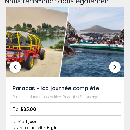
Nous recommandons également...
Paracas – Ica journée complète
Ballestas Islands-Huacachina-Bueggies & ponçage
De:
$
85.00
Durée:
1 jour
Niveau d’activité:
High