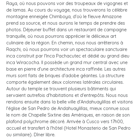
Raya, où nous pouvons voir des troupeaux de vigognes et
de lamas. Au cours du voyage, nous trouverons la célèbre
montagne enneigée Chimboya, d'où le fleuve Amazone
prend sa source, et nous aurons le temps de prendre des
photos. Déjeuner buffet dans un restaurant de campagne
tranquille, où nous pourrons apprécier le délicieux art
culinaire de la région. En chemin, nous nous arrêterons à
Raqchi, où nous pourrons voir un spectaculaire sanctuaire
inca construit par l'Inca Pachacutec et dédié au grand dieu
inca Wiracocha. Il possède un grand mur central avec une
base en pierre d'une architecture inca raffinée. Les autres
murs sont faits de briques d'adobe géantes. La structure
comporte également deux colonnes latérales circulaires.
Autour du temple se trouvent plusieurs bâtiments qui
servaient autrefois d'habitations et d'entrepôts. Nous nous
rendons ensuite dans la belle ville d'Andahuaylillas et visitons
l'église de San Pedro de Andahuaylillas, mieux connue sous
le nom de Chapelle Sixtine des Amériques, en raison de son
plafond polychrome décoré. Arrivée à Cusco vers 17h00,
accueil et transfert à l'hôtel (Hotel Monasterio de San Pedro
ou similaire). Dîner libre.