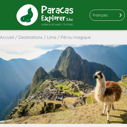
Français
Accueil
/
Destinations
/
Lima
/ Pérou magique