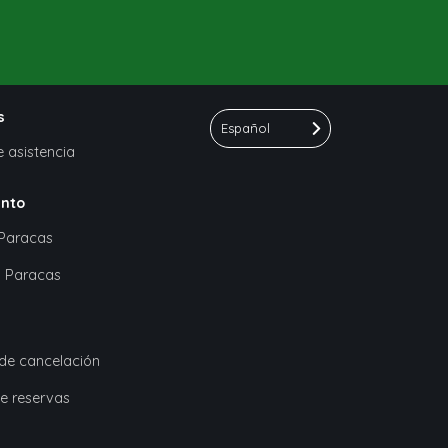
s
Español
 asistencia
ento
 Paracas
n Paracas
 de cancelación
de reservas